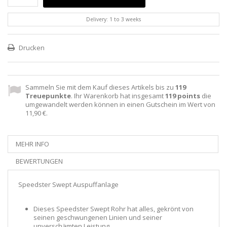
Delivery: 1 to 3 weeks
Drucken
Sammeln Sie mit dem Kauf dieses Artikels bis zu
119
Treuepunkte
. Ihr Warenkorb hat insgesamt
119
points
die
umgewandelt werden können in einen Gutschein im Wert von
11,90 €
.
MEHR INFO
BEWERTUNGEN
Speedster Swept Auspuffanlage
Dieses Speedster Swept Rohr hat alles, gekrönt von
seinen geschwungenen Linien und seiner
unverschämten Leistung