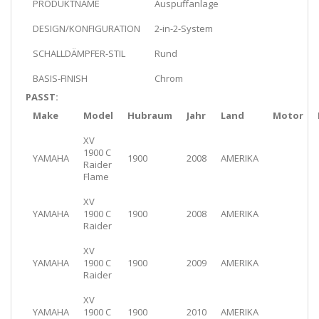
PRODUKTNAME
Auspuffanlage
DESIGN/KONFIGURATION
2-in-2-System
SCHALLDÄMPFER-STIL
Rund
BASIS-FINISH
Chrom
PASST:
Make
Model
Hubraum
Jahr
Land
Motor
XV
1900 C
YAMAHA
1900
2008
AMERIKA
Raider
Flame
XV
YAMAHA
1900 C
1900
2008
AMERIKA
Raider
XV
YAMAHA
1900 C
1900
2009
AMERIKA
Raider
XV
YAMAHA
1900 C
1900
2010
AMERIKA