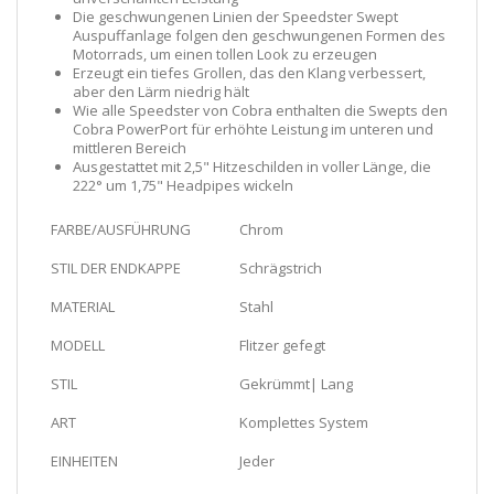
Die geschwungenen Linien der Speedster Swept
Auspuffanlage folgen den geschwungenen Formen des
Motorrads, um einen tollen Look zu erzeugen
Erzeugt ein tiefes Grollen, das den Klang verbessert,
aber den Lärm niedrig hält
Wie alle Speedster von Cobra enthalten die Swepts den
Cobra PowerPort für erhöhte Leistung im unteren und
mittleren Bereich
Ausgestattet mit 2,5" Hitzeschilden in voller Länge, die
222° um 1,75" Headpipes wickeln
FARBE/AUSFÜHRUNG
Chrom
STIL DER ENDKAPPE
Schrägstrich
MATERIAL
Stahl
MODELL
Flitzer gefegt
STIL
Gekrümmt| Lang
ART
Komplettes System
EINHEITEN
Jeder