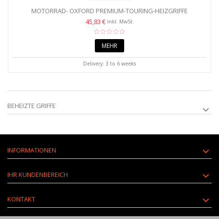
MOTORRAD- OXFORD PREMIUM-TOURING-HEIZGRIFFE
45,83 €
inkl. MwSt.
MEHR
Delivery: 3 to 6 weeks
BEHEIZTE GRIFFE
INFORMATIONEN
IHR KUNDENBEREICH
KONTAKT