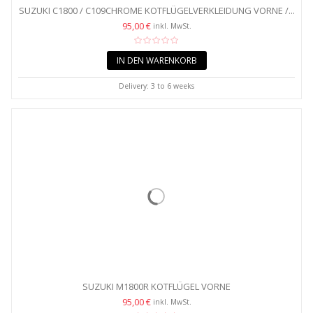
SUZUKI C1800 / C109CHROME KOTFLÜGELVERKLEIDUNG VORNE /...
95,00 €
inkl. MwSt.
IN DEN WARENKORB
Delivery: 3 to 6 weeks
SUZUKI M1800R KOTFLÜGEL VORNE
95,00 €
inkl. MwSt.