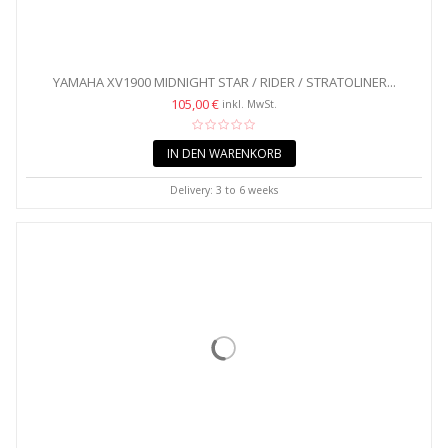
YAMAHA XV1900 MIDNIGHT STAR / RIDER / STRATOLINER...
105,00 €
inkl. MwSt.
IN DEN WARENKORB
Delivery: 3 to 6 weeks