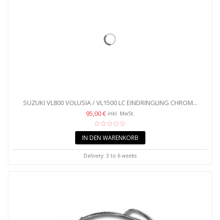
SUZUKI VL800 VOLUSIA / VL1500 LC EINDRINGLING CHROM...
95,00 €
inkl. MwSt.
IN DEN WARENKORB
Delivery: 3 to 6 weeks