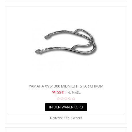
YAMAHA XVS1300 MIDNIGHT STAR CHROM
KOTFLÜGELVERKLEIDUNG /...
95,00 €
inkl. MwSt.
IN DEN WARENKORB
Delivery: 3 to 6 weeks