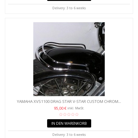
Delivery: 3 to 6 weeks
YAMAHA XVS1100 DRAG STAR V-STAR CUSTOM CHROM...
95,00 €
inkl. MwSt.
IN DEN WARENKORB
Delivery: 3 to 6 weeks