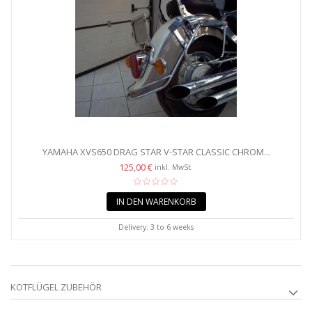
YAMAHA XVS650 DRAG STAR V-STAR CLASSIC CHROM...
125,00 €
inkl. MwSt.
IN DEN WARENKORB
Delivery: 3 to 6 weeks
KOTFLÜGEL ZUBEHÖR