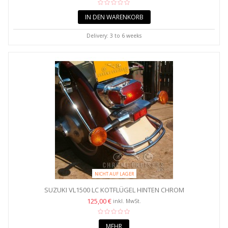
IN DEN WARENKORB
Delivery: 3 to 6 weeks
NICHT AUF LAGER
SUZUKI VL1500 LC KOTFLÜGEL HINTEN CHROM
125,00 €
inkl. MwSt.
MEHR