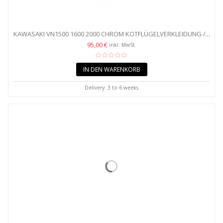
KAWASAKI VN1500 1600 2000 CHROM KOTFLÜGELVERKLEIDUNG /...
95,00 €
inkl. MwSt.
IN DEN WARENKORB
Delivery: 3 to 6 weeks