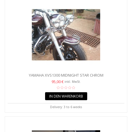
YAMAHA XVS1300 MIDNIGHT STAR CHROM
KOTFLÜGELVERKLEIDUNG /...
95,00 €
inkl. MwSt.
IN DEN WARENKORB
Delivery: 3 to 6 weeks