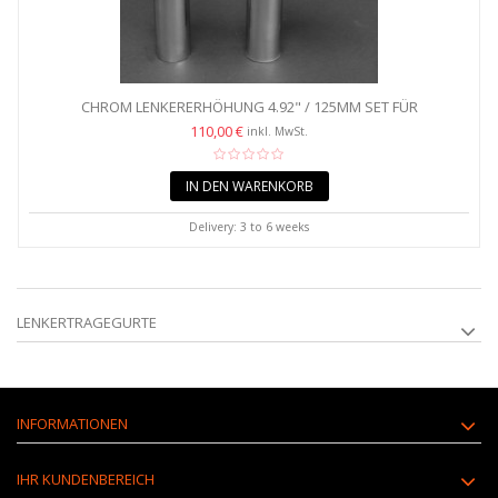
CHROM LENKERERHÖHUNG 4.92" / 125MM SET FÜR
1INCH/25,4MM...
110,00 €
inkl. MwSt.
IN DEN WARENKORB
Delivery: 3 to 6 weeks
LENKERTRAGEGURTE
INFORMATIONEN
IHR KUNDENBEREICH