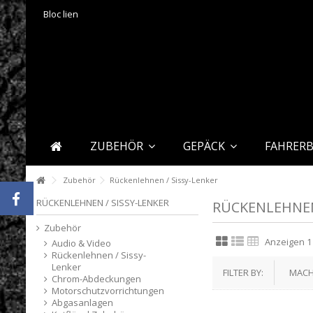
Bloc lien
ZUBEHÖR
GEPÄCK
FAHRER
Zubehör
Rückenlehnen / Sissy-Lenker
RÜCKENLEHNEN / SISSY-LENKER
RÜCKENLEHNEN
Zubehör
Anzeigen 1 
Audio & Video
Rückenlehnen / Sissy-
Lenker
FILTER BY:
MAC
Chrom-Abdeckungen
Motorschutzvorrichtungen
Abgasanlagen