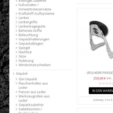
Kotflügel Zubehör
Fußschalter /
Vorwärtssteuersätze
Kraftstoff-/Luftsysteme
Lenker
Lenkergriffe
Lenkertragegurte
Beheizte Griffe
Beleuchtung
Gepäckhalterungen
Gepäckablagen
Spiegel
Nachhut
Sitze
Federung
Windschutzscheiben
- (RS) HERR PRÄSI
Gepäck
KOLLEGINNEN UND 
250,00 €
inkl.
Givi Gepäck
Flaschenhalter aus
Leder
IN DEN WARE
Panzer aus Leder
Werkzeugrollen aus
Delivery: 3 to 
Leder
Gepäckzubehör
Satteltaschen /