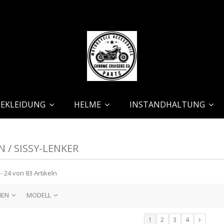
BEKLEIDUNG
HELME
INSTANDHALTUNG
 / SISSY-LENKER
- 24 von 83 Artikeln
HEN
MODELL
1
2
3
4