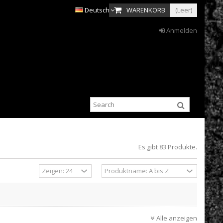
Deutsch
WARENKORB
(Leer)
Anmelden
Es gibt 83 Produkte.
Alle anzeigen