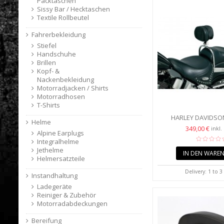
Packtaschen
Sissy Bar / Hecktaschen
Textile Rollbeutel
Fahrerbekleidung
Stiefel
Handschuhe
Brillen
Kopf- &
Nackenbekleidung
Motorradjacken / Shirts
Motorradhosen
T-Shirts
HARLEY DAVIDSO
Helme
HERITAGE CLASSI
349,00 €
inkl.
Alpine Earplugs
RIDER...
Integralhelme
Jethelme
IN DEN WARE
Helmersatzteile
Delivery: 1 to 
Instandhaltung
Ladegeräte
Reiniger & Zubehör
Motorradabdeckungen
Bereifung