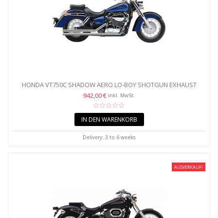
HONDA VT750C SHADOW AERO LO-BOY SHOTGUN EXHAUST
SYSTEM 1963
942,00 €
inkl. MwSt.
IN DEN WARENKORB
Delivery: 3 to 6 weeks
AUSVERKAUF!