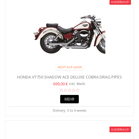
AUSVERKAUF!
NICHT AUF LAGER
HONDA VT750 SHADOW ACE DELUXE COBRA DRAG PIPES
EXHAUST...
699,00 €
inkl. MwSt.
MEHR
Delivery: 3 to 6 weeks
AUSVERKAUF!