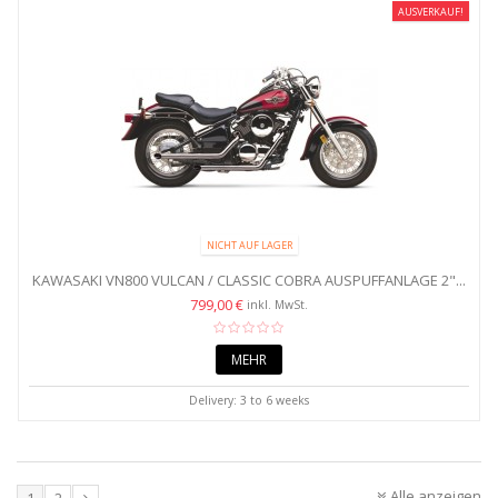
AUSVERKAUF!
NICHT AUF LAGER
KAWASAKI VN800 VULCAN / CLASSIC COBRA AUSPUFFANLAGE 2"...
799,00 €
inkl. MwSt.
MEHR
Delivery: 3 to 6 weeks
Alle anzeigen