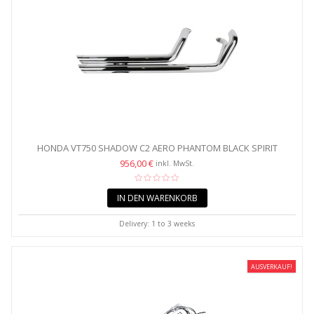
HONDA VT750 SHADOW C2 AERO PHANTOM BLACK SPIRIT
STREETROD...
956,00 €
inkl. MwSt.
IN DEN WARENKORB
Delivery: 1 to 3 weeks
AUSVERKAUF!