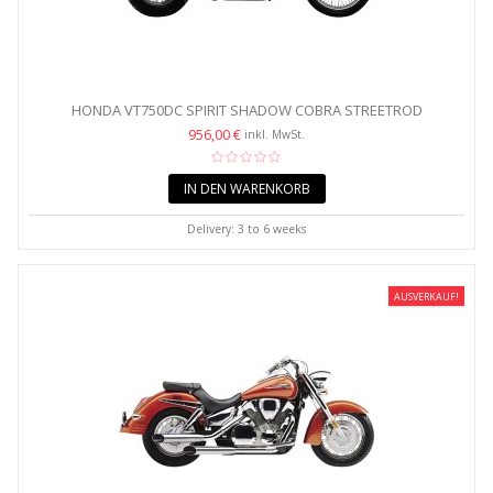
HONDA VT750DC SPIRIT SHADOW COBRA STREETROD
SLASHDOWN...
956,00 €
inkl. MwSt.
IN DEN WARENKORB
Delivery: 3 to 6 weeks
AUSVERKAUF!