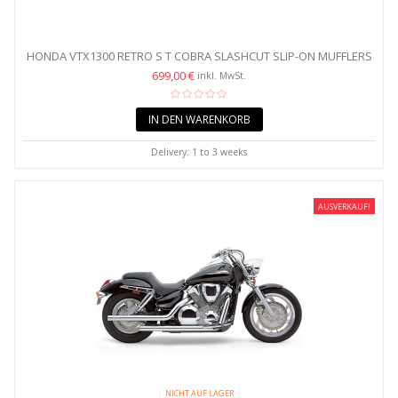
HONDA VTX1300 RETRO S T COBRA SLASHCUT SLIP-ON MUFFLERS
699,00 €
inkl. MwSt.
IN DEN WARENKORB
Delivery: 1 to 3 weeks
AUSVERKAUF!
NICHT AUF LAGER