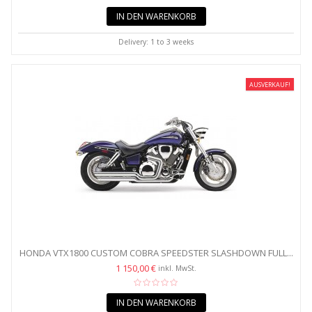
IN DEN WARENKORB
Delivery: 1 to 3 weeks
AUSVERKAUF!
HONDA VTX1800 CUSTOM COBRA SPEEDSTER SLASHDOWN FULL...
1 150,00 €
inkl. MwSt.
IN DEN WARENKORB