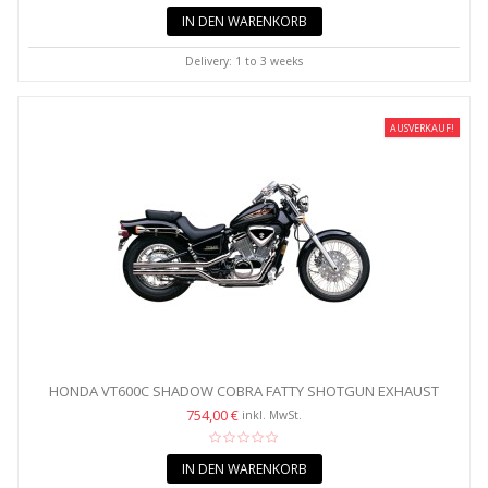
IN DEN WARENKORB
Delivery: 1 to 3 weeks
AUSVERKAUF!
HONDA VT600C SHADOW COBRA FATTY SHOTGUN EXHAUST
SYSTEM
754,00 €
inkl. MwSt.
IN DEN WARENKORB