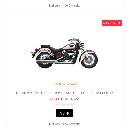
Delivery: 1 to 3 weeks
AUSVERKAUF!
NICHT AUF LAGER
HONDA VT750 C2 SHADOW / ACE DELUXE COBRA LO-BOY
SHOTGUN...
942,00 €
inkl. MwSt.
MEHR
Delivery: 3 to 6 weeks