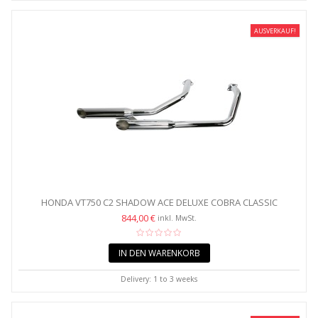
AUSVERKAUF!
HONDA VT750 C2 SHADOW ACE DELUXE COBRA CLASSIC
EXHAUST...
844,00 €
inkl. MwSt.
IN DEN WARENKORB
Delivery: 1 to 3 weeks