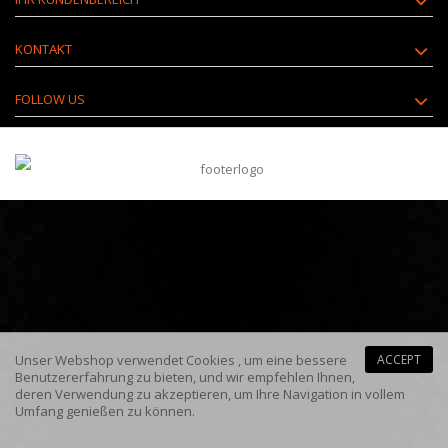
KONTAKT
FOLLOW US
Unser Webshop verwendet
Cookies
, um eine bessere
ACCEPT
Benutzererfahrung zu bieten, und wir empfehlen Ihnen,
deren Verwendung zu akzeptieren, um Ihre Navigation in vollem
Umfang genießen zu können.