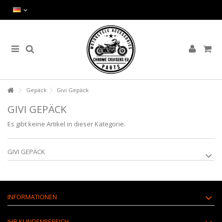
Gepäck
Givi Gepäck
GIVI GEPÄCK
Es gibt keine Artikel in dieser Kategorie.
GIVI GEPÄCK
INFORMATIONEN
IHR KUNDENBEREICH