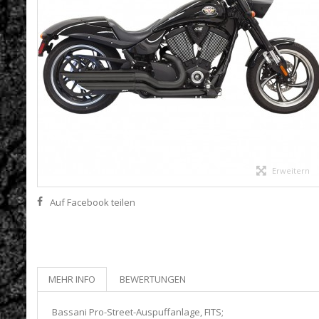
Erweitern
Auf Facebook teilen
MEHR INFO
BEWERTUNGEN
Bassani Pro-Street-Auspuffanlage, FITS;