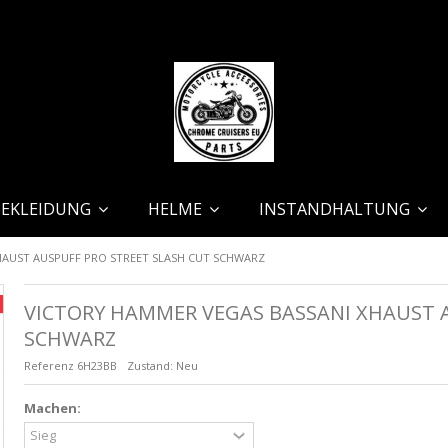
BEKLEIDUNG
HELME
INSTANDHALTUNG
HAUST AUSPUFF PRO STREET SLASH CUT SCHWARZ
VICTORY HAMMER VEGAS BASSANI XHAUST A
SCHWARZ
Referenz
6H23BB
Zustand:
Neu
Machen: