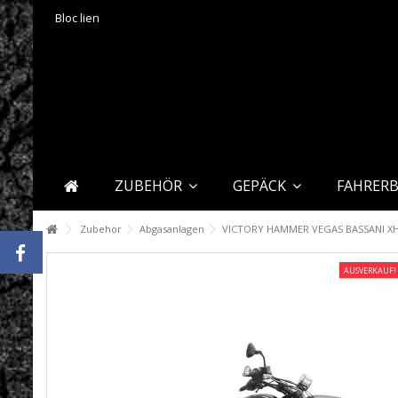
Bloc lien
ZUBEHÖR
GEPÄCK
FAHRER
Zubehör
Abgasanlagen
VICTORY HAMMER VEGAS BASSANI X
AUSVERKAUF!