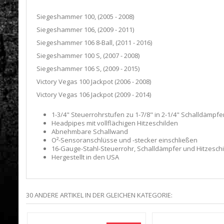
Siegeshammer 100, (2005 - 2008)
Siegeshammer 106, (2009 - 2011)
Siegeshammer 106 8-Ball, (2011 - 2016)
Siegeshammer 100 S, (2007 - 2008)
Siegeshammer 106 S, (2009 - 2015)
Victory Vegas 100 Jackpot (2006 - 2008)
Victory Vegas 106 Jackpot (2009 - 2014)
1-3/4" Steuerrohrstufen zu 1-7/8" in 2-1/4" Schalldämp
Headpipes mit vollflächigen Hitzeschilden
Abnehmbare Schallwand
O²-Sensoranschlüsse und -stecker einschließen
16-Gauge-Stahl-Steuerrohr, Schalldämpfer und Hitzeschild
Hergestellt in den USA
30 ANDERE ARTIKEL IN DER GLEICHEN KATEGORIE: