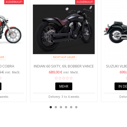
AUSVERKAUF!
AUSVERKAUF!
GER
NICHT AUF LAGER
0 COBRA
INDIAN 60 SIXTY, 69, BOBBER VANCE
SUZUKI VL80
STER 2 IN 2
UND HINES TWIN SLASH...
BOULEVAR
689,00 €
699,
0 €
inkl. MwSt.
inkl. MwSt.
.
MEHR
IN D
 weeks
Delivery: 3 to 6 weeks
Deliv