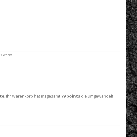
o 3 weeks
te
. Ihr Warenkorb hat insgesamt
79
points
die umgewandelt