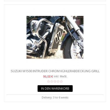
SUZUKI M1500 INTRUDER CHROM KÜHLERABDECKUNG GRILL
PROTECTOR
96,00 €
inkl. MwSt.
IN DEN WARENKORB
Delivery: 3 to 6 weeks