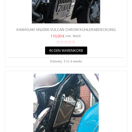
KAWASAKI VN2000 VULCAN CHROM KÜHLERABDECKUNG
GRILLSCHUTZ
110,00 €
inkl. MwSt.
IN DEN WARENKORB
Delivery: 3 to 6 weeks