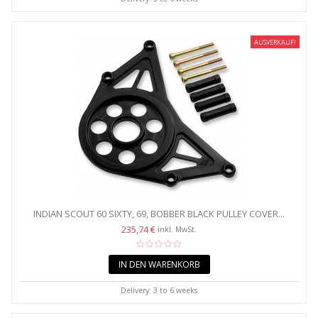
AUSVERKAUF!
INDIAN SCOUT 60 SIXTY, 69, BOBBER BLACK PULLEY COVER...
235,74 €
inkl. MwSt.
IN DEN WARENKORB
Delivery: 3 to 6 weeks