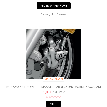
IN DEN WARENKORB
Delivery: 1 to 3 weeks
NICHT AUF LAGER
KURYAKYN CHROME BREMSSATTELABDECKUNG VORNE KAWASAKI
/...
39,00 €
inkl. MwSt.
MEHR