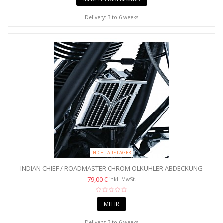
Delivery: 3 to 6 weeks
NICHT AUF LAGER
INDIAN CHIEF / ROADMASTER CHROM ÖLKÜHLER ABDECKUNG
GRILL...
79,00 €
inkl. MwSt.
MEHR
Delivery: 3 to 6 weeks