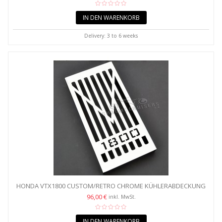
IN DEN WARENKORB
Delivery: 3 to 6 weeks
HONDA VTX1800 CUSTOM/RETRO CHROME KÜHLERABDECKUNG
(RS)
96,00 €
inkl. MwSt.
IN DEN WARENKORB