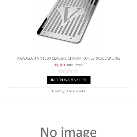
KAWASAKI VN1600 CLASSIC CHROM KÜHLERABDECKUNG
GRILLSCHUTZ
98,00 €
inkl. MwSt.
IN DEN WARENKORB
Delivery: 3 to 6 weeks