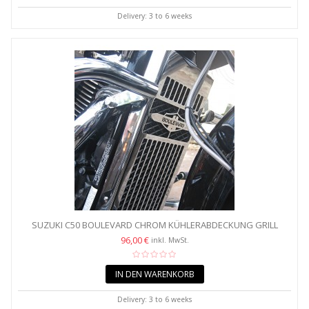
Delivery: 3 to 6 weeks
SUZUKI C50 BOULEVARD CHROM KÜHLERABDECKUNG GRILL
PROTECTOR
96,00 €
inkl. MwSt.
IN DEN WARENKORB
Delivery: 3 to 6 weeks