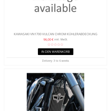
KAWASAKI VN1700 VULCAN CHROM KÜHLERABDECKUNG
GRILLSCHUTZ
96,00 €
inkl. MwSt.
IN DEN WARENKORB
Delivery: 3 to 6 weeks