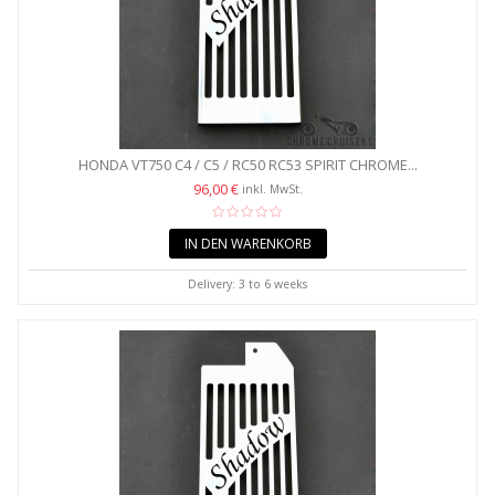
HONDA VT750 C4 / C5 / RC50 RC53 SPIRIT CHROME...
96,00 €
inkl. MwSt.
IN DEN WARENKORB
Delivery: 3 to 6 weeks