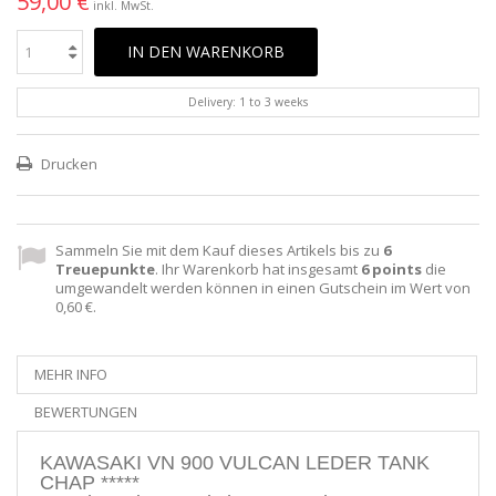
59,00 €
inkl. MwSt.
IN DEN WARENKORB
Delivery: 1 to 3 weeks
Drucken
Sammeln Sie mit dem Kauf dieses Artikels bis zu
6
Treuepunkte
. Ihr Warenkorb hat insgesamt
6
points
die
umgewandelt werden können in einen Gutschein im Wert von
0,60 €
.
MEHR INFO
BEWERTUNGEN
KAWASAKI VN 900 VULCAN LEDER TANK
CHAP *****