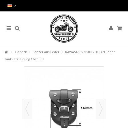
Gepäck
Panzer aus Leder
KAWASAKI VN 900 VULCAN Leder
Tankverkleidung Chap BH