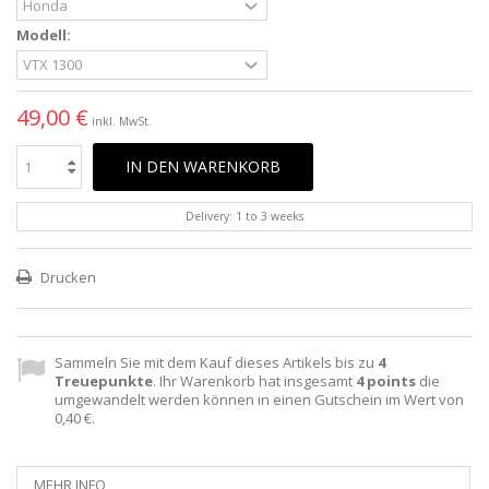
Modell:
49,00 €
inkl. MwSt.
IN DEN WARENKORB
Delivery: 1 to 3 weeks
Drucken
Sammeln Sie mit dem Kauf dieses Artikels bis zu
4
Treuepunkte
. Ihr Warenkorb hat insgesamt
4
points
die
umgewandelt werden können in einen Gutschein im Wert von
0,40 €
.
MEHR INFO